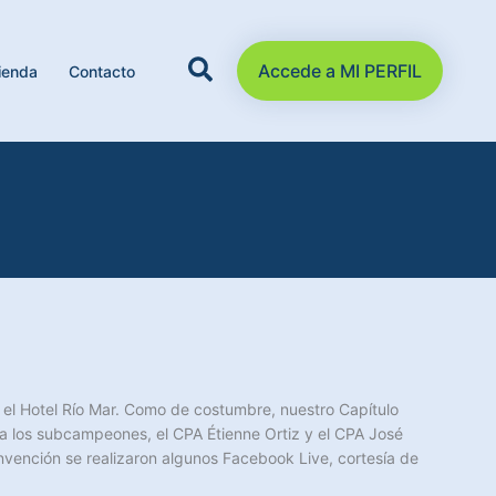
Accede a MI PERFIL
ienda
Contacto
 el Hotel Río Mar. Como de costumbre, nuestro Capítulo
 a los subcampeones, el CPA Étienne Ortiz y el CPA José
vención se realizaron algunos Facebook Live, cortesía de