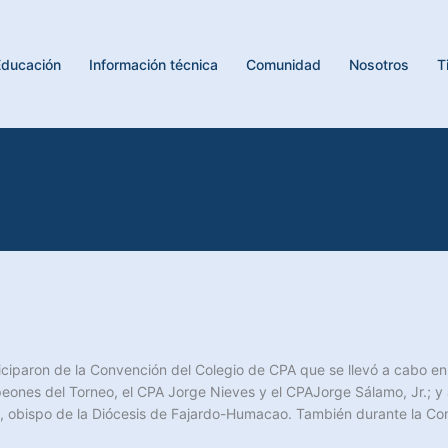
Educación
Información técnica
Comunidad
Nosotros
T
ciparon de la Convención del Colegio de CPA que se llevó a cabo en
peones del Torneo, el CPA Jorge Nieves y el CPAJorge Sálamo, Jr.; y
, obispo de la Diócesis de Fajardo-Humacao. También durante la Con