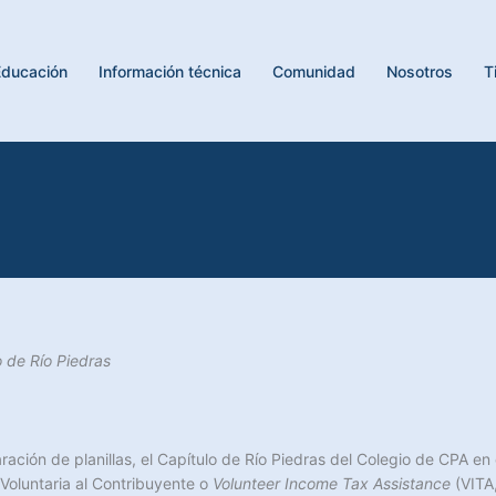
Educación
Información técnica
Comunidad
Nosotros
T
 de Río Piedras
ión de planillas, el Capítulo de Río Piedras del Colegio de CPA en c
Voluntaria al Contribuyente o
Volunteer Income Tax Assistance
(VITA