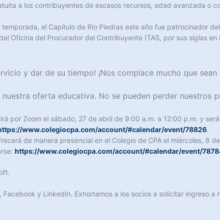
ratuita a los contribuyentes de escasos recursos, edad avanzada o c
 temporada, el Capítulo de Río Piedras este año fue patrocinador de
del Oficina del Procurador del Contribuyente (TAS, por sus siglas en i
rvicio y
dar de su tiempo! ¡Nos complace mucho que sean p
 nuestra oferta educativa. No se pueden perder nuestros p
tirá por Zoom el sábado, 27 de abril de 9:00 a.m. a 12:00 p.m. y s
https://www.colegiocpa.com/account/#calendar/event/78826
.
frecerá de manera presencial en el Colegio de CPA el miércoles, 8 de
arse:
https://www.colegiocpa.com/account/#calendar/event/7878
ft.
, Facebook y LinkedIn. Exhortamos a los socios a solicitar ingreso 