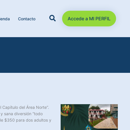
Accede a MI PERFIL
ienda
Contacto
 Capítulo del Área Norte”.
 y sana diversión “todo
 de $350 para dos adultos y