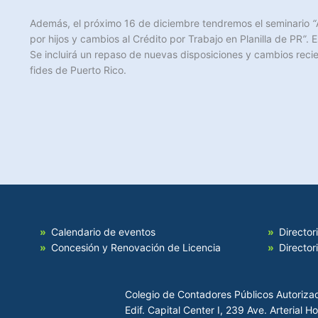
Además, el próximo 16 de diciembre tendremos el seminario
“
por hijos y cambios al Crédito por Trabajo en Planilla de PR
”
. 
Se incluirá un repaso de nuevas disposiciones y cambios recie
fides de Puerto Rico.
Calendario de eventos
Director
Concesión y Renovación de Licencia
Director
Colegio de Contadores Públicos Autoriza
Edif. Capital Center I, 239 Ave. Arterial 