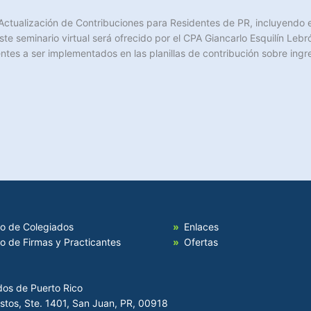
Actualización de Contribuciones para Residentes de PR, incluyendo el
Este seminario virtual será ofrecido por el CPA Giancarlo Esquilín Le
ntes a ser implementados en las planillas de contribución sobre ingr
io de Colegiados
Enlaces
io de Firmas y Practicantes
Ofertas
dos de Puerto Rico
Hostos, Ste. 1401, San Juan, PR, 00918