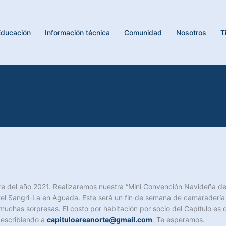
Educación
Información técnica
Comunidad
Nosotros
T
rre del año 2021. Realizaremos nuestra “Mini Convención Navideña del
otel Sangri-La en Aguada. Este será un fin de semana de camaradería
 muchas sorpresas. El costo por habitación por socio del Capítulo es
 escribiendo a
capituloareanorte@gmail.com
. Te esperamos.