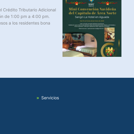
 Crédito Tributario Adicional
brón de 1:00 pm a 4:00 pm.
esos a los residentes bona
Servicios