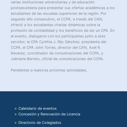
varias instituciones universitarias y de educación
postsecundaria para presentar sus ofertas académicas a los
estudiantes de las escuelas superiores de la región. Por
segundo año consecutivo, el CCPA, a través del CAN,
ofreció a los estudiantes charlas dinámicas sobre la
profesión de contabilidad y los beneficios de ser un CPA. En
el evento, dialogaron con los participantes junto a este
servidor, la CPA Cynthia J. Rijo Sánchez, presidenta del
CCPA, el CPA John Torres, director del CAN, Axel R.
Nevarez, coordinador de comunicaciones del CCPA, y
Julimarie Barreto, oficial de comunicaciones del CCPA.
Pendientes a nuestras próximas actividades.
Calendario de eventos
Concesión y Renovación de Licencia
Directorio de Colegiados