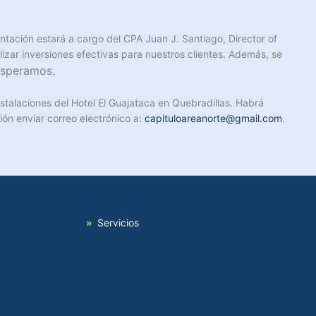
entación estará a cargo del CPA Juan J. Santiago, Director of
lizar inversiones efectivas para nuestros clientes. Además, se
esperamos.
nstalaciones del Hotel El Guajataca en Quebradillas. Habrá
ón enviar correo electrónico a:
capituloareanorte@gmail.com
.
Servicios