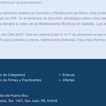
 todos por su participación.
mo seminario
Análisis de Inversión y Planificación de Retiro
. Esta pres
gio de CPA. En el seminario se discutirán estrategias sobre cómo rea
llevará a cabo en el Restaurante Borikua en Isabela.
Los 
se
 del CAN 2023”. Esta se celebrará del 15 al 17 de diciembre en las i
ir para grandes y chicos. Habitaciones limitadas. Para más informaci
io de Colegiados
Enlaces
io de Firmas y Practicantes
Ofertas
dos de Puerto Rico
Hostos, Ste. 1401, San Juan, PR, 00918