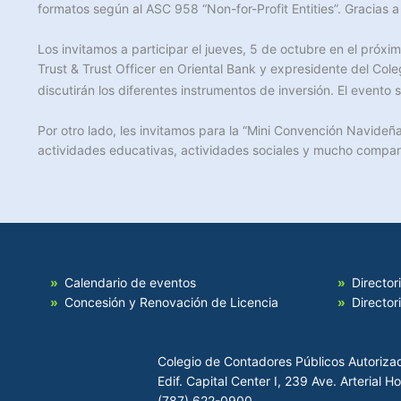
formatos según al ASC 958 “Non-for-Profit Entities”. Gracias a
Los invitamos a participar el jueves, 5 de octubre en el próxi
Trust & Trust Officer en Oriental Bank y expresidente del Cole
discutirán los diferentes instrumentos de inversión. El evento 
Por otro lado, les invitamos para la “Mini Convención Navideña
actividades educativas, actividades sociales y mucho compart
Calendario de eventos
Director
Concesión y Renovación de Licencia
Director
Colegio de Contadores Públicos Autoriza
Edif. Capital Center I, 239 Ave. Arterial 
(787) 622-0900