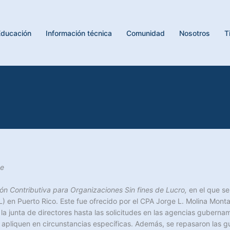
Educación
Información técnica
Comunidad
Nosotros
T
te
ón Contributiva para Organizaciones Sin fines de Lucro,
en el que se
) en Puerto Rico. Este fue ofrecido por el CPA Jorge L. Molina Montal
la junta de directores hasta las solicitudes en las agencias gubern
apliquen en circunstancias específicas. Además, se repasaron las g