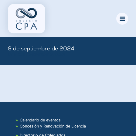
Skip
to
content
9 de septiembre de 2024
By
Nicole
/
September 9, 2024
Calendario de eventos
Concesión y Renovación de Licencia
Directorio de Colegiados