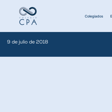
Skip
to
content
Colegiados
9 de julio de 2018
By
Nicole
/
July 9, 2018