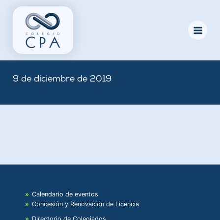
Skip
to
content
9 de diciembre de 2019
By
Nicole
/
December 9, 2019
Calendario de eventos
Concesión y Renovación de Licencia
Directorio de Colegiados