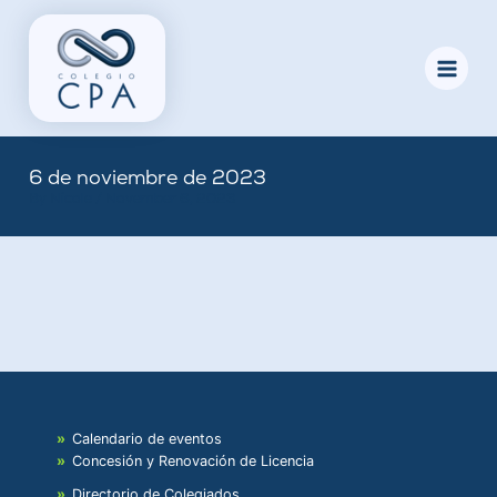
Skip
to
content
6 de noviembre de 2023
By
Nicole
/
November 6, 2023
Calendario de eventos
Concesión y Renovación de Licencia
Directorio de Colegiados