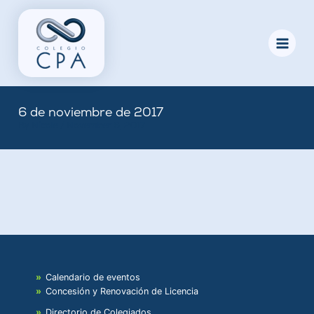
Skip
to
content
6 de noviembre de 2017
By
Nicole
/
November 6, 2017
Calendario de eventos
Concesión y Renovación de Licencia
Directorio de Colegiados