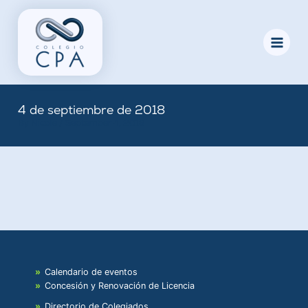
Skip
to
content
4 de septiembre de 2018
By
Nicole
/
September 4, 2018
Calendario de eventos
Concesión y Renovación de Licencia
Directorio de Colegiados