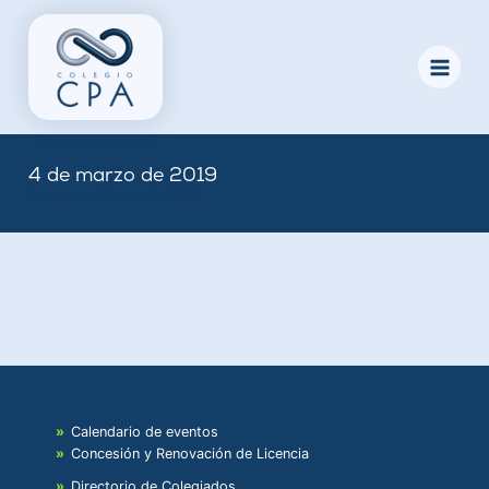
Skip
to
content
4 de marzo de 2019
By
Nicole
/
March 4, 2019
Calendario de eventos
Concesión y Renovación de Licencia
Directorio de Colegiados