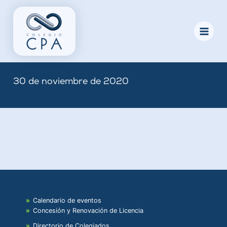
Skip
to
content
30 de noviembre de 2020
By
Nicole
/
November 30, 2020
Calendario de eventos
Concesión y Renovación de Licencia
Directorio de Colegiados