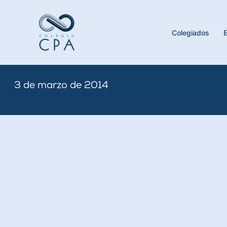
Skip
to
content
Colegiados
3 de marzo de 2014
By
Nicole
/
March 3, 2014