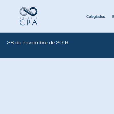
Skip
to
content
Colegiados
28 de noviembre de 2016
By
Nicole
/
November 28, 2016