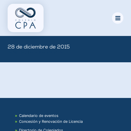
Skip
to
content
28 de diciembre de 2015
By
Nicole
/
December 28, 2015
Calendario de eventos
Concesión y Renovación de Licencia
Directorio de Colegiados