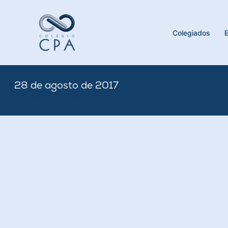
Skip
to
content
Colegiados
28 de agosto de 2017
By
Nicole
/
August 28, 2017