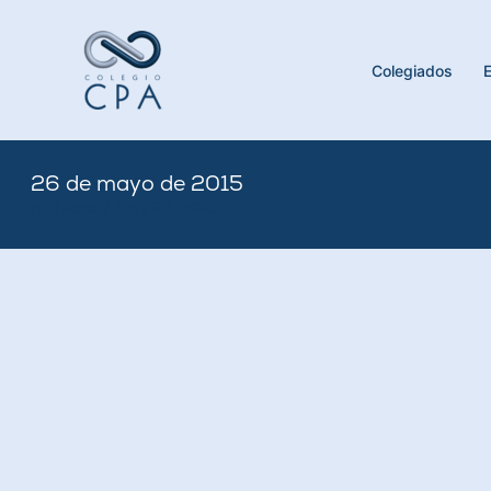
Skip
to
content
Colegiados
26 de mayo de 2015
By
Nicole
/
May 26, 2015