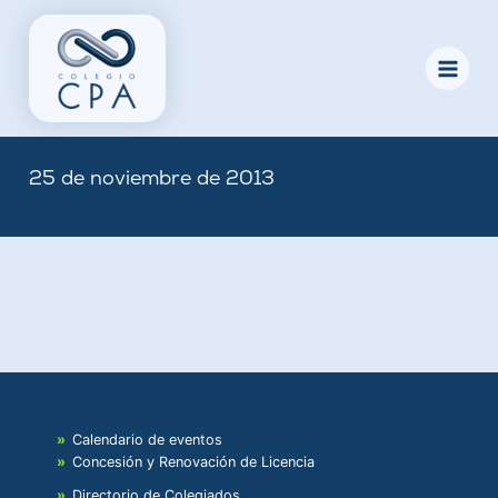
Skip
to
content
25 de noviembre de 2013
By
Nicole
/
November 25, 2013
Calendario de eventos
Concesión y Renovación de Licencia
Directorio de Colegiados