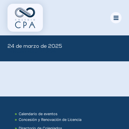
Skip
to
content
24 de marzo de 2025
By
Nicole
/
March 24, 2025
Calendario de eventos
Concesión y Renovación de Licencia
Directorio de Colegiados