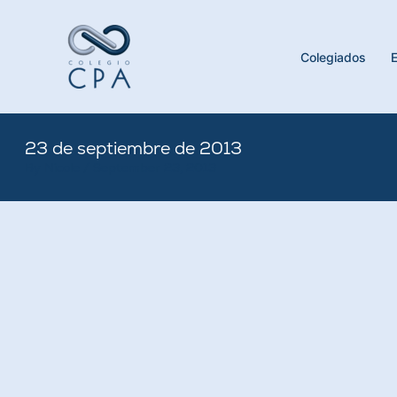
Skip
to
content
Colegiados
23 de septiembre de 2013
By
Nicole
/
September 23, 2013