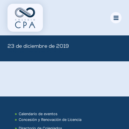
Skip
to
content
23 de diciembre de 2019
By
Nicole
/
December 23, 2019
Calendario de eventos
Concesión y Renovación de Licencia
Directorio de Colegiados