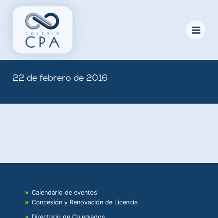
Skip
to
content
22 de febrero de 2016
By
Nicole
/
February 22, 2016
Calendario de eventos
Concesión y Renovación de Licencia
Directorio de Colegiados