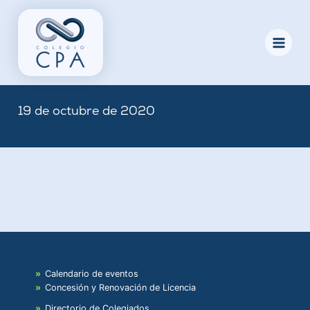
Skip
to
content
19 de octubre de 2020
By
Nicole
/
October 19, 2020
Calendario de eventos
Concesión y Renovación de Licencia
Directorio de Colegiados