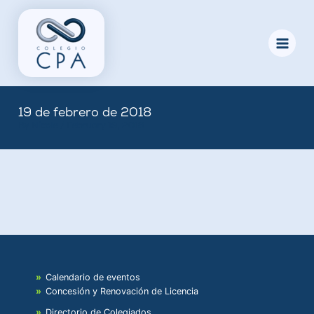
Skip
to
content
19 de febrero de 2018
By
Nicole
/
February 19, 2018
Calendario de eventos
Concesión y Renovación de Licencia
Directorio de Colegiados