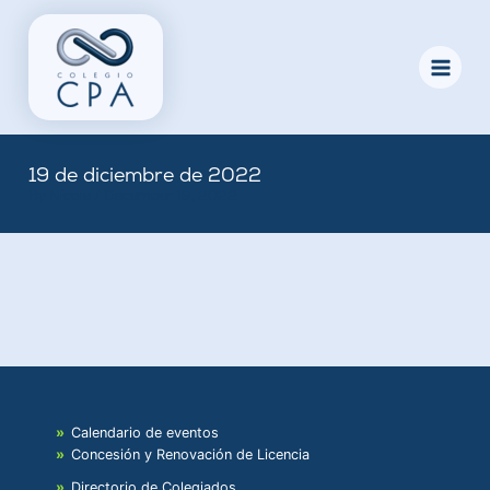
Skip
to
content
19 de diciembre de 2022
By
Nicole
/
December 19, 2022
Calendario de eventos
Concesión y Renovación de Licencia
Directorio de Colegiados