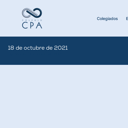
Skip
to
content
Colegiados
18 de octubre de 2021
By
Nicole
/
October 18, 2021