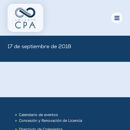
Skip
to
content
17 de septiembre de 2018
By
Nicole
/
September 17, 2018
Calendario de eventos
Concesión y Renovación de Licencia
Directorio de Colegiados