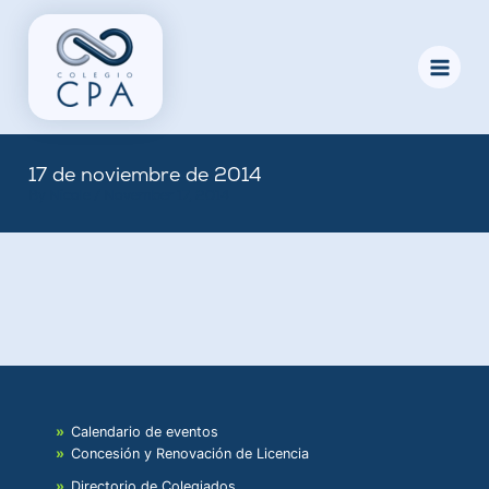
Skip
to
content
17 de noviembre de 2014
By
Nicole
/
November 17, 2014
Calendario de eventos
Concesión y Renovación de Licencia
Directorio de Colegiados