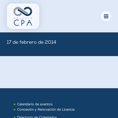
Skip
to
content
17 de febrero de 2014
By
Nicole
/
February 17, 2014
Calendario de eventos
Concesión y Renovación de Licencia
Directorio de Colegiados