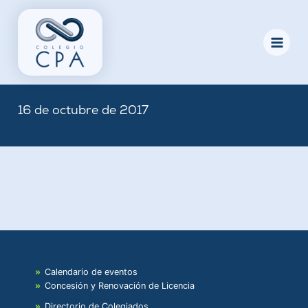
Skip
to
content
16 de octubre de 2017
By
Nicole
/
October 16, 2017
Calendario de eventos
Concesión y Renovación de Licencia
Directorio de Colegiados