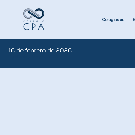
Skip
to
content
Colegiados
16 de febrero de 2026
By
Nicole
/
May 5, 2026