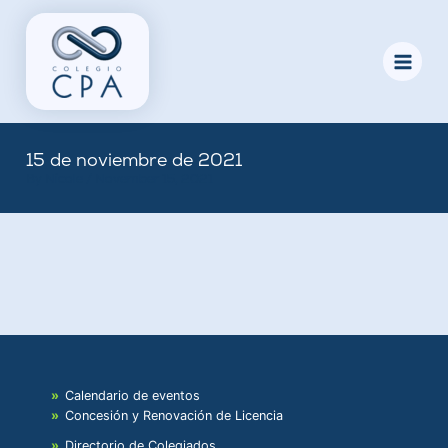
Skip
to
content
15 de noviembre de 2021
By
Nicole
/
November 15, 2021
Calendario de eventos
Concesión y Renovación de Licencia
Directorio de Colegiados