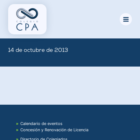
Skip
to
content
14 de octubre de 2013
By
Nicole
/
October 14, 2013
Calendario de eventos
Concesión y Renovación de Licencia
Directorio de Colegiados