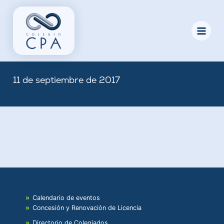
Skip
to
content
11 de septiembre de 2017
By
Nicole
/
September 11, 2017
Calendario de eventos
Concesión y Renovación de Licencia
Directorio de Colegiados