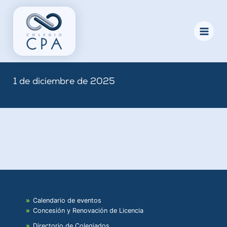
Skip
to
content
1 de diciembre de 2025
By
Nicole
/
December 1, 2025
Calendario de eventos
Concesión y Renovación de Licencia
Directorio de Colegiados