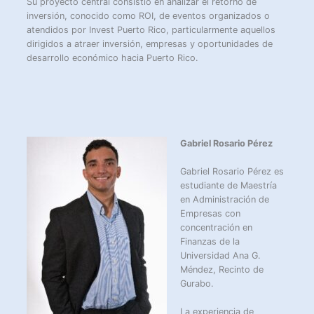
Su proyecto central consistió en analizar el retorno de
inversión, conocido como ROI, de eventos organizados o
atendidos por Invest Puerto Rico, particularmente aquellos
dirigidos a atraer inversión, empresas y oportunidades de
desarrollo económico hacia Puerto Rico.
Gabriel Rosario Pérez
Gabriel Rosario Pérez es
estudiante de Maestría
en Administración de
Empresas con
concentración en
Finanzas de la
Universidad Ana G.
Méndez, Recinto de
Gurabo.
La experiencia de