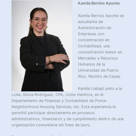
Kamila Berríos Aponte
Kamila Berríos Aponte es
estudiante de
Administración de
Empresas con
concentración en
Contabilidad, una
concentración menor en
Mercadeo y Recursos
Humanos de la
Universidad de Puerto
Rico, Recinto de Cayey.
Kamila trabajó junto a la
Lcda. Gloria Rodríguez, CPA, como mentora, en el
Departamento de Finanzas y Contabilidad de Ponce
Neighborhood Housing Services, Inc. Esta experiencia le
permitió participar directamente en procesos
administrativos, financieros y de cumplimiento dentro de una
organización comunitaria sin fines de lucro.