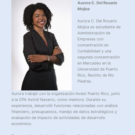
Aurora C. Del Rosario
Mojica
Aurora C. Del Rosario
Mojica es estudiante de
Administración de
Empresas con
concentración en
Contabilidad y una
segunda concentración
en Mercadeo en la
Universidad de Puerto
Rico, Recinto de Río
Piedras.
Aurora trabajó con la organización Invest Puerto Rico, junto
a la CPA Astrid Navarro, como mentora. Durante su
experiencia, desarrolló funciones relacionadas con análisis
financiero, presupuestos, manejo de datos estratégicos y
evaluación de impacto de actividades de desarrollo
económico.