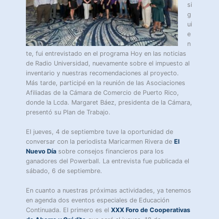
si
g
ui
e
n
te, fui entrevistado en el programa Hoy en las noticias
de Radio Universidad, nuevamente sobre el impuesto al
inventario y nuestras recomendaciones al proyecto.
Más tarde, participé en la reunión de las Asociaciones
Afiliadas de la Cámara de Comercio de Puerto Rico,
donde la Lcda. Margaret Báez, presidenta de la Cámara,
presentó su Plan de Trabajo.
El jueves, 4 de septiembre tuve la oportunidad de
conversar con la periodista Maricarmen Rivera de
El
Nuevo Día
sobre consejos financieros para los
ganadores del Powerball. La entrevista fue publicada el
sábado, 6 de septiembre.
En cuanto a nuestras próximas actividades, ya tenemos
en agenda dos eventos especiales de Educación
Continuada. El primero es el
XXX Foro de Cooperativas