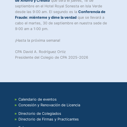
de Ahorro y Crédito
que será el jueves, 18 de
septiembre en el Hotel Royal Sonesta en Isla Verde
desde las 9:00 am. El segundo es la
Conferencia de
Fraude: miénteme y dime la verdad
que se llevará a
cabo el martes, 30 de septiembre en nuestra sede de
9:00 am a 1:00 pm.
¡Hasta la próxima semana!
CPA David A. Rodríguez Ortiz
Presidente del Colegio de CPA 2025-2026
Calendario de eventos
Concesión y Renovación de Licencia
Directorio de Colegiados
Directorio de Firmas y Practicantes