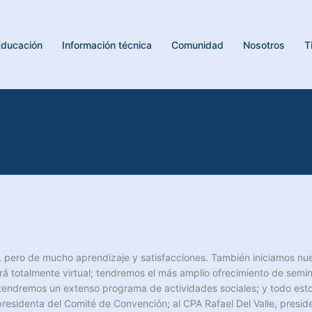
Educación
Información técnica
Comunidad
Nosotros
T
, pero de mucho aprendizaje y satisfacciones. También iniciamos nue
erá totalmente virtual; tendremos el más amplio ofrecimiento de semi
; tendremos un extenso programa de actividades sociales; y todo est
residenta del Comité de Convención; al CPA Rafael Del Valle, presid