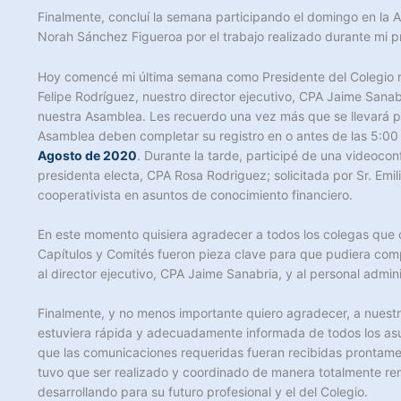
Finalmente, concluí la semana participando el domingo en la 
Norah Sánchez Figueroa por el trabajo realizado durante mi pr
Hoy comencé mi última semana como Presidente del Colegio re
Felipe Rodríguez, nuestro director ejecutivo, CPA Jaime Sanabr
nuestra Asamblea. Les recuerdo una vez más que se llevará po
Asamblea deben completar su registro en o antes de las 5:00 
Agosto de 2020
. Durante la tarde, participé de una videocon
presidenta electa, CPA Rosa Rodriguez; solicitada por Sr. Emi
cooperativista en asuntos de conocimiento financiero.
En este momento quisiera agradecer a todos los colegas que c
Capítulos y Comités fueron pieza clave para que pudiera co
al director ejecutivo, CPA Jaime Sanabria, y al personal admi
Finalmente, y no menos importante quiero agradecer, a nuestr
estuviera rápida y adecuadamente informada de todos los asun
que las comunicaciones requeridas fueran recibidas prontament
tuvo que ser realizado y coordinado de manera totalmente r
desarrollando para su futuro profesional y el del Colegio.