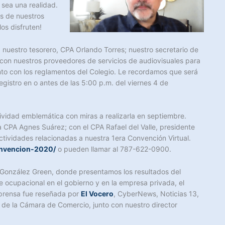
 sea una realidad.
s de nuestros
os disfruten!
; nuestro tesorero, CPA Orlando Torres; nuestro secretario de
n con nuestros proveedores de servicios de audiovisuales para
nto con los reglamentos del Colegio. Le recordamos que será
gistro en o antes de las 5:00 p.m. del viernes 4 de
tividad emblemática con miras a realizarla en septiembre.
a CPA Agnes Suárez; con el CPA Rafael del Valle, presidente
 actividades relacionadas a nuestra 1era Convención Virtual.
nvencion-2020/
o pueden llamar al 787-622-0900.
o González Green, donde presentamos los resultados del
e ocupacional en el gobierno y en la empresa privada, el
 prensa fue reseñada por
El Vocero
, CyberNews, Noticias 13,
es de la Cámara de Comercio, junto con nuestro director