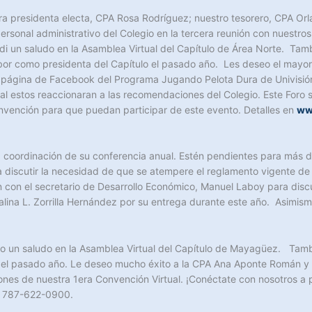
ra presidenta electa, CPA Rosa Rodríguez; nuestro tesorero, CPA Orl
ersonal administrativo del Colegio en la tercera reunión con nuestro
di un saludo en la Asamblea Virtual del Capítulo de Área Norte. Tam
bor como presidenta del Capítulo el pasado año. Les deseo el mayor d
página de Facebook del Programa Jugando Pelota Dura de Univisión 
cual estos reaccionaran a las recomendaciones del Colegio. Este Foro
vención para que puedan participar de este evento. Detalles en
ww
la coordinación de su conferencia anual. Estén pendientes para más de
ra discutir la necesidad de que se atempere el reglamento vigente 
con el secretario de Desarrollo Económico, Manuel Laboy para discut
alina L. Zorrilla Hernández por su entrega durante este año. Asimismo
o un saludo en la Asamblea Virtual del Capítulo de Mayagüez. Tamb
a el pasado año. Le deseo mucho éxito a la CPA Ana Aponte Román y
es de nuestra 1era Convención Virtual. ¡Conéctate con nosotros a pa
l 787-622-0900.