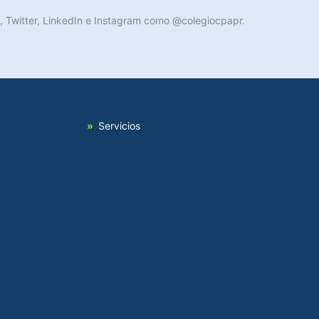
, Twitter, LinkedIn e Instagram como @colegiocpapr.
Servicios