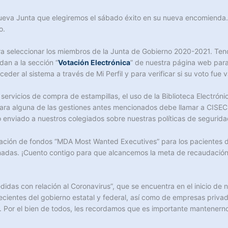
nueva Junta que elegiremos el sábado éxito en su nueva encomienda. 
o.
ara seleccionar los miembros de la Junta de Gobierno 2020-2021. Ten
an a la sección “
Votación Electrónica
” de nuestra página web para
der al sistema a través de Mi Perfil y para verificar si su voto fue v
ervicios de compra de estampillas, el uso de la Biblioteca Electróni
ara alguna de las gestiones antes mencionados debe llamar a CISEC 
 enviado a nuestros colegiados sobre nuestras políticas de segurid
ción de fondos “MDA Most Wanted Executives” para los pacientes de
onadas. ¡Cuento contigo para que alcancemos la meta de recaudaci
edidas con relación al Coronavirus”, que se encuentra en el inicio 
ecientes del gobierno estatal y federal, así como de empresas priva
co. Por el bien de todos, les recordamos que es importante mantener