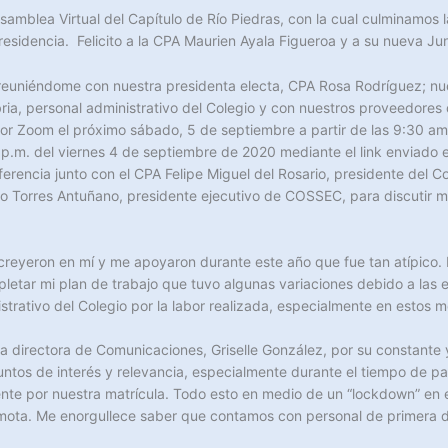
Asamblea Virtual del Capítulo de Río Piedras, con la cual culminamos
esidencia. Felicito a la CPA Maurien Ayala Figueroa y a su nueva Jun
uniéndome con nuestra presidenta electa, CPA Rosa Rodríguez; nues
ia, personal administrativo del Colegio y con nuestros proveedores de
r Zoom el próximo sábado, 5 de septiembre a partir de las 9:30 am y
p.m. del viernes 4 de septiembre de 2020 mediante el link enviado 
ferencia junto con el CPA Felipe Miguel del Rosario, presidente del 
lio Torres Antuñano, presidente ejecutivo de COSSEC, para discutir 
reyeron en mí y me apoyaron durante este año que fue tan atípico. 
mpletar mi plan de trabajo que tuvo algunas variaciones debido a 
nistrativo del Colegio por la labor realizada, especialmente en est
a directora de Comunicaciones, Griselle González, por su constante
tos de interés y relevancia, especialmente durante el tiempo de pan
e por nuestra matrícula. Todo esto en medio de un “lockdown” en el c
emota. Me enorgullece saber que contamos con personal de primera 