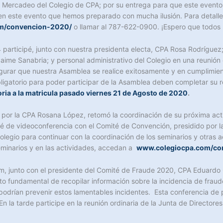
 y Mercadeo del Colegio de CPA; por su entrega para que este evento
n este evento que hemos preparado con mucha ilusión. Para detalle
m/convencion-2020/
o llamar al 787-622-0900. ¡Espero que todos l
4 participé, junto con nuestra presidenta electa, CPA Rosa Rodríguez
Jaime Sanabria; y personal administrativo del Colegio en una reunió
segurar que nuestra Asamblea se realice exitosamente y en cumplimie
igatorio para poder participar de la Asamblea deben completar su re
ia a la matricula pasado viernes 21 de Agosto de 2020
.
ido por la CPA Rosana López, retomó la coordinación de su próxima ac
pé de videoconferencia con el Comité de Convención, presidido por l
Colegio para continuar con la coordinación de los seminarios y otras
eminarios y en las actividades, accedan a
www.colegiocpa.com/co
oom, junto con el presidente del Comité de Fraude 2020, CPA Eduard
to fundamental de recopilar información sobre la incidencia de fraud
 podrían prevenir estos lamentables incidentes. Esta conferencia de
 En la tarde participe en la reunión ordinaria de la Junta de Director