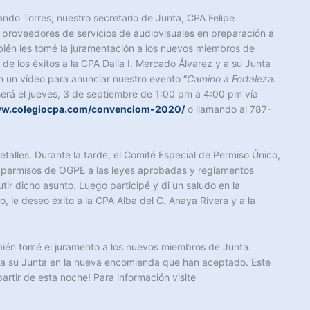
ando Torres; nuestro secretario de Junta, CPA Felipe
s proveedores de servicios de audiovisuales en preparación a
bién les tomé la juramentación a los nuevos miembros de
e los éxitos a la CPA Dalia I. Mercado Álvarez y a su Junta
un vídeo para anunciar nuestro evento “
Cami
no a Fortaleza:
 será el jueves, 3 de septiembre de 1:00 pm a 4:00 pm vía
w.colegiocpa.com/convenciom-2020/
o llamando al 787-
talles. Durante la tarde, el Comité Especial de Permiso Único,
de permisos de OGPE a las leyes aprobadas y reglamentos
ir dicho asunto. Luego participé y di un saludo en la
, le deseo éxito a la CPA Alba del C. Anaya Rivera y a la
ién tomé el juramento a los nuevos miembros de Junta.
 a su Junta en la nueva encomienda que han aceptado. Este
rtir de esta noche! Para información visite