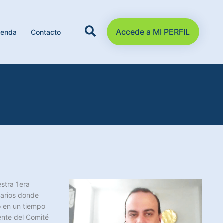
Accede a MI PERFIL
ienda
Contacto
stra 1era
narios donde
o en un tiempo
ente del Comité