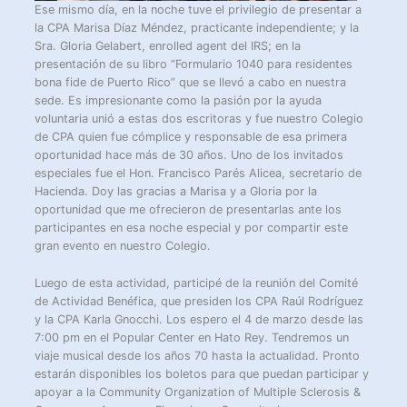
Ese mismo día, en la noche tuve el privilegio de presentar a
la CPA Marisa Díaz Méndez, practicante independiente; y la
Sra. Gloria Gelabert, enrolled agent del IRS; en la
presentación de su libro “Formulario 1040 para residentes
bona fide de Puerto Rico” que se llevó a cabo en nuestra
sede. Es impresionante como la pasión por la ayuda
voluntaria unió a estas dos escritoras y fue nuestro Colegio
de CPA quien fue cómplice y responsable de esa primera
oportunidad hace más de 30 años. Uno de los invitados
especiales fue el Hon. Francisco Parés Alicea, secretario de
Hacienda. Doy las gracias a Marisa y a Gloria por la
oportunidad que me ofrecieron de presentarlas ante los
participantes en esa noche especial y por compartir este
gran evento en nuestro Colegio.
Luego de esta actividad, participé de la reunión del Comité
de Actividad Benéfica, que presiden los CPA Raúl Rodríguez
y la CPA Karla Gnocchi. Los espero el 4 de marzo desde las
7:00 pm en el Popular Center en Hato Rey. Tendremos un
viaje musical desde los años 70 hasta la actualidad. Pronto
estarán disponibles los boletos para que puedan participar y
apoyar a la Community Organization of Multiple Sclerosis &