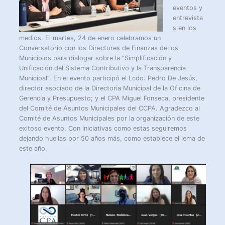
eventos y
entrevista
s en los
medios. El martes, 24 de enero celebramos un
Conversatorio con los Directores de Finanzas de los
Municipios para dialogar sobre la “Simplificación y
Unificación del Sistema Contributivo y la Transparencia
Municipal”. En el evento participó el Lcdo. Pedro De Jesús,
director asociado de la Directoria Municipal de la Oficina de
Gerencia y Presupuesto; y el CPA Miguel Fonseca, presidente
del Comité de Asuntos Municipales del CCPA. Agradezco al
Comité de Asuntos Municipales por la organización de este
exitoso evento. Con iniciativas como estas seguiremos
dejando huellas por 50 años más, como establece el lema de
este año.