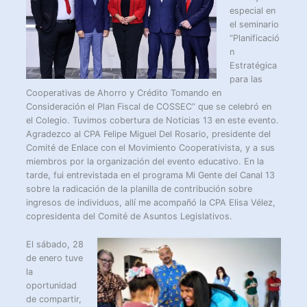
especial en
el seminario
“Planificació
n
Estratégica
para las
Cooperativas de Ahorro y Crédito Tomando en
Consideración el Plan Fiscal de COSSEC” que se celebró en
el Colegio. Tuvimos cobertura de Noticias 13 en este evento.
Agradezco al CPA Felipe Miguel Del Rosario, presidente del
Comité de Enlace con el Movimiento Cooperativista, y a sus
miembros por la organización del evento educativo. En la
tarde, fui entrevistada en el programa Mi Gente del Canal 13
sobre la radicación de la planilla de contribución sobre
ingresos de individuos, allí me acompañó la CPA Elisa Vélez,
copresidenta del Comité de Asuntos Legislativos.
El sábado, 28
de enero tuve
la
oportunidad
de compartir,