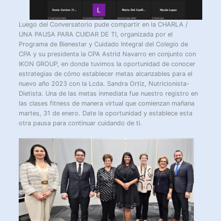
Luego del Conversatorio pude compartir en la CHARLA /
UNA PAUSA PARA CUIDAR DE TI, organizada por el
Programa de Bienestar y Cuidado Integral del Colegio de
CPA y su presidenta la CPA Astrid Navarro en conjunto con
IKON GROUP, en donde tuvimos la oportunidad de conocer
estrategias de cómo establecer metas alcanzables para el
nuevo año 2023 con la Lcda. Sandra Ortiz, Nutricionista-
Dietista. Una de las metas inmediata fue nuestro registro en
las clases fitness de manera virtual que comienzan mañana
martes, 31 de enero. Date la oportunidad y establece esta
otra pausa para continuar cuidando de ti.