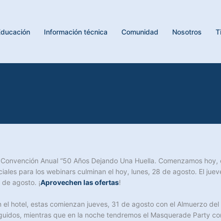
Educación
Información técnica
Comunidad
Nosotros
T
ra Convención Anual “50 Años Dejando Una Huella. Comenzamos hoy,
iales para los webinars culminan el hoy, lunes, 28 de agosto. El jue
 de agosto. ¡
Aprovechen las ofertas
!
el hotel, estas comienzan jueves, 31 de agosto con el Almuerzo del G
inguidos, mientras que en la noche tendremos el Masquerade Party c