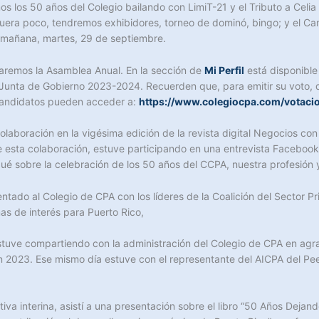
los 50 años del Colegio bailando con LimiT-21 y el Tributo a Celia
 fuera poco, tendremos exhibidores, torneo de dominó, bingo; y el C
ta mañana, martes, 29 de septiembre.
aremos la Asamblea Anual. En la sección de
Mi Perfil
está disponible
a Junta de Gobierno 2023-2024. Recuerden que, para emitir su voto, d
 candidatos pueden acceder a:
https://www.colegiocpa.com/votacio
colaboración en la vigésima edición de la revista digital Negocios co
de esta colaboración, estuve participando en una entrevista Facebook
gué sobre la celebración de los 50 años del CCPA, nuestra profesió
ntado al Colegio de CPA con los líderes de la Coalición del Sector P
as de interés para Puerto Rico,
stuve compartiendo con la administración del Colegio de CPA en agr
n 2023. Ese mismo día estuve con el representante del AICPA del Pee
iva interina, asistí a una presentación sobre el libro “50 Años Dejan