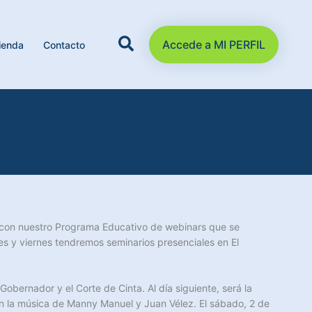
Accede a MI PERFIL
ienda
Contacto
 con nuestro Programa Educativo de webinars que se
ves y viernes tendremos seminarios presenciales en El
obernador y el Corte de Cinta. Al día siguiente, será la
on la música de Manny Manuel y Juan Vélez. El sábado, 2 de