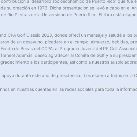
u contribución al desarrollo socioeconómico de Puerto Rico” que fu
esde su creación en 1973. Dicha presentación se llevó a cabo en el An
 Río Piedras de la Universidad de Puerto Rico. El libro está disponi
 Grand CPA Golf Classic 2023, donde ofrecí un mensaje y saludé a los
taron de un desayuno, picadera en el campo, almuerzo, bebidas, pr
Fondo de Becas del CCPA; al Programa Juvenil del PR Golf Association;
Torneo! Además, deseo agradecer al Comité de Golf y a su president
radecimiento a los participantes, así como a nuestros auspiciadore
apoyo durante este año de presidencia. Los espero a todos en la 
annos en nuestras cuentas en las redes sociales para toda la infor