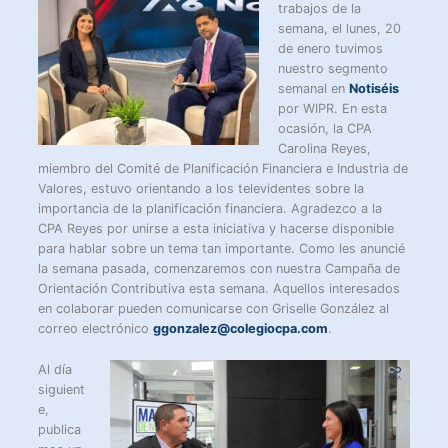
trabajos de la
semana, el lunes, 20
de enero tuvimos
nuestro segmento
semanal en
Notiséis
por WIPR. En esta
ocasión, la CPA
Carolina Reyes,
miembro del Comité de Planificación Financiera e Industria de
Valores, estuvo orientando a los televidentes sobre la
importancia de la planificación financiera. Agradezco a la
CPA Reyes por unirse a esta iniciativa y hacerse disponible
para hablar sobre un tema tan importante. Como les anuncié
la semana pasada, comenzaremos con nuestra Campaña de
Orientación Contributiva esta semana. Aquellos interesados
en colaborar pueden comunicarse con Griselle González al
correo electrónico
ggonzalez@colegiocpa.com
.
Al día
siguient
e,
publica