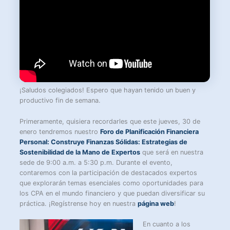
¡Saludos colegiados! Espero que hayan tenido un buen y
productivo fin de semana.
Primeramente, quisiera recordarles que este jueves, 30 de
enero tendremos nuestro
Foro de Planificación Financiera
Personal: Construye Finanzas Sólidas: Estrategias de
Sostenibilidad de la Mano de Expertos
que será en nuestra
sede de 9:00 a.m. a 5:30 p.m. Durante el evento,
contaremos con la participación de destacados expertos
que explorarán temas esenciales como oportunidades para
los CPA en el mundo financiero y que puedan diversificar su
práctica. ¡Regístrense hoy en nuestra
página web
!
En cuanto a los