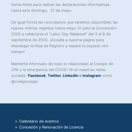
fecha límite para radicar las declaraciones informativas
hasta este domingo, 31 de mayo.
De igual forma les recordamos que tenemos disponibles las
nuevas ofertas vigentes hasta mayo 31 para la Convención
2020 a celebrarse el “Labor Day Weekend” del 3 al 6 de
septiembre de 2020. ¡Accede a nuestra página para
descargar la Hoja de Registro y separa tu espacio con
tiempo!
Mantente informado de todo lo relacionado al Colegio de
CPA y la emergencia del COVID-19 en nuestras redes
sociales:
Facebook
,
Twitter
,
LinkedIn
e
Instagram
como
@colegiocpapr.
Calendario de eventos
Concesión y Renovación de Licencia