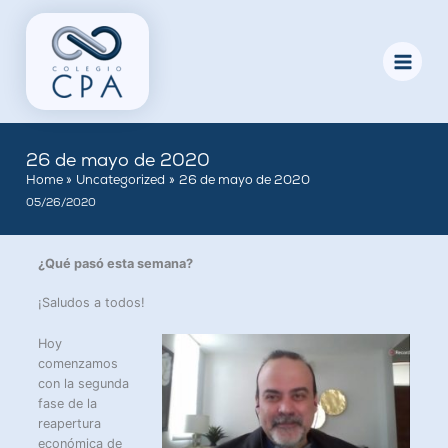
Skip
to
content
26 de mayo de 2020
Home
Uncategorized
26 de mayo de 2020
05/26/2020
¿Qué pasó esta semana?
¡Saludos a todos!
Hoy
comenzamos
con la segunda
fase de la
reapertura
económica de