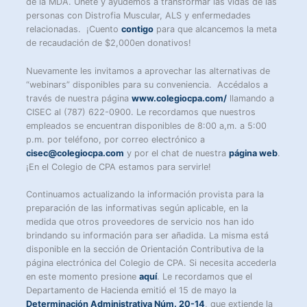
de la MDA. Únete y ayudemos a transformar las vidas de las
personas con Distrofia Muscular, ALS y enfermedades
relacionadas. ¡Cuento
contigo
para que alcancemos la meta
de recaudación de $2,000en donativos!
Nuevamente les invitamos a aprovechar las alternativas de
“webinars” disponibles para su conveniencia. Accédalos a
través de nuestra página
www.colegiocpa.com/
llamando a
CISEC al (787) 622-0900. Le recordamos que nuestros
empleados se encuentran disponibles de 8:00 a,m. a 5:00
p.m. por teléfono, por correo electrónico a
cisec@colegiocpa.com
y por el chat de nuestra
página web
.
¡En el Colegio de CPA estamos para servirle!
Continuamos actualizando la información provista para la
preparación de las informativas según aplicable, en la
medida que otros proveedores de servicio nos han ido
brindando su información para ser añadida. La misma está
disponible en la sección de Orientación Contributiva de la
página electrónica del Colegio de CPA. Si necesita accederla
en este momento presione
aquí
. Le recordamos que el
Departamento de Hacienda emitió el 15 de mayo la
Determinación Administrativa Núm. 20-14
, que extiende la