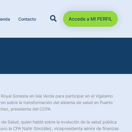
Accede a MI PERFIL
ienda
Contacto
l Royal Sonesta en Isla Verde para participar en el Vigésimo
ron sobre la transformación del sistema de salud en Puerto
nchez, presidenta del CCPA.
de Salud, quien habló sobre la evolución de la salud pública
tuvo la CPA Nahir González, vicepresidenta sénior de finanzas