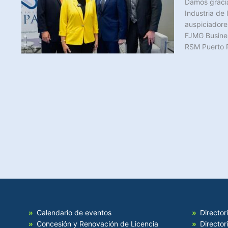
Damos gracia
Industria de
auspiciadore
FJMG Busines
RSM Puerto R
Calendario de eventos
Director
Concesión y Renovación de Licencia
Director