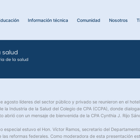
Educación
Información técnica
Comunidad
Nosotros
T
 salud
ia de la salud
de agosto líderes del sector público y privado se reunieron en el hote
de la Industria de la Salud del Colegio de CPA (CCPA), donde dialoga
nto abrió con un mensaje de bienvenida de la CPA Cynthia J. Rijo Sá
o especial estuvo el Hon. Víctor Ramos, secretario del Departamento 
nte las reformas federales. Como moderadora de esta presentación es