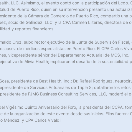
alth, LLC. Asimismo, el evento contó con la participación del Lcdo. C
alud de Puerto Rico, quien en su intervención presentó una actualizac
residente de la Cámara de Comercio de Puerto Rico, compartió una p
z, socio de Galíndez, LLC, y la CPA Carmen Lliteras, directora de co
idad y reportes financieros.
rnaldo Cruz, subdirector ejecutivo de la Junta de Supervisión Fiscal, 
a escasez de médicos especialistas en Puerto Rico. El CPA Carlos Viv
s, vicepresidente sénior del Departamento Actuarial de MCS, Inc.; I
ejecutivo de Alivia Health; explicaron el desafío de la sostenibilidad
Sosa, presidente de Best Health, Inc.; Dr. Rafael Rodríguez, neurocir
epresidente de Servicios Actuariales de Triple S; detallaron los ret
, presidente de FJMG Business Consulting Services, LLC, moderó el p
el Vigésimo Quinto Aniversario del Foro, la presidenta del CCPA, t
e de la organización de este evento desde sus inicios. Ellos fueron: 
o Méndez; y CPA Carlos Vivaldi.