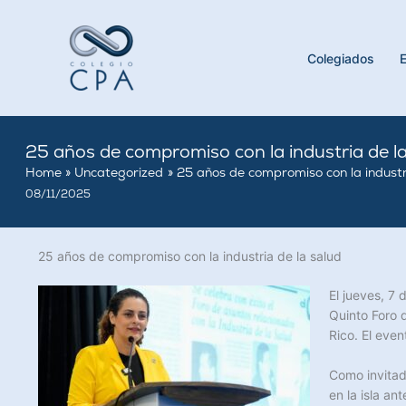
Skip
to
content
Colegiados
25 años de compromiso con la industria de la
Home
Uncategorized
25 años de compromiso con la industr
08/11/2025
25 años de compromiso con la industria de la salud
El jueves, 7 
Quinto Foro 
Rico. El eve
Como invitad
en la isla a