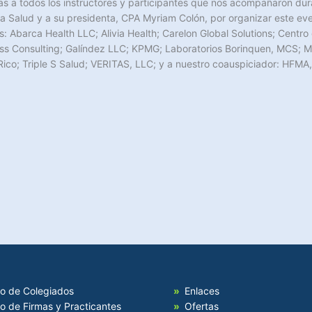
s a todos los instructores y participantes que nos acompañaron dur
 la Salud y a su presidenta, CPA Myriam Colón, por organizar este e
s: Abarca Health LLC; Alivia Health; Carelon Global Solutions; Centr
s Consulting; Galíndez LLC; KPMG; Laboratorios Borinquen, MCS; M
ico; Triple S Salud; VERITAS, LLC; y a nuestro coauspiciador: HFMA,
io de Colegiados
Enlaces
io de Firmas y Practicantes
Ofertas