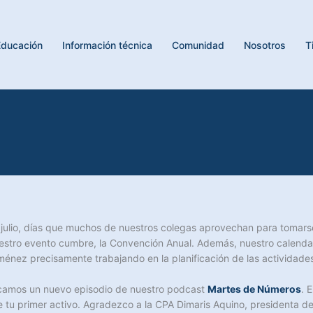
Educación
Información técnica
Comunidad
Nosotros
T
 julio, días que muchos de nuestros colegas aprovechan para tomars
tro evento cumbre, la Convención Anual. Además, nuestro calendari
nez precisamente trabajando en la planificación de las actividades 
blicamos un nuevo episodio de nuestro podcast
Martes de Números
. 
 tu primer activo. Agradezco a la CPA Dimaris Aquino, presidenta del 