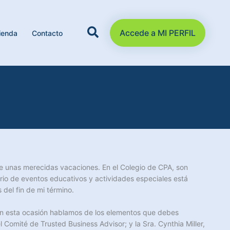
Accede a MI PERFIL
ienda
Contacto
e unas merecidas vacaciones. En el Colegio de CPA, son
o de eventos educativos y actividades especiales está
del fin de mi término.
En esta ocasión hablamos de los elementos que debes
Comité de Trusted Business Advisor; y la Sra. Cynthia Miller,