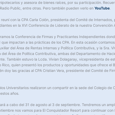
hipotecarios y asesora de bienes raíces, por su participación. Recu
Radio Public, entre otras. Pero también pueden verlo en
YouTube
.
me reuní con la CPA Carla Colón, presidenta del Comité de Internados
diantes en la XVI Conferencia de Liderato de la nuestra Convención 
lebramos la Conferencia de Firmas y Practicantes Independientes dond
 que impactan a las prácticas de los CPA. En esta ocasión contamos 
liar del Área de Rentas Internas y Política Contributiva, y la Sra. V
va del Área de Política Contributiva, ambas del Departamento de Haci
ente. También estuvo la Lcda. Vivian Dolagaray, vicepresidenta de es
o Rico, quien presentó los productos y oportunidades que ofrece el
ién doy las gracias al CPA Cristian Vera, presidente del Comité de Fi
os Universitarios realizaron un compartir en la sede del Colegio de C
 estos años.
evará a cabo del 31 de agosto al 3 de septiembre. Tendremos un amp
ptiembre nos vamos para El Conquistador Resort para continuar con l