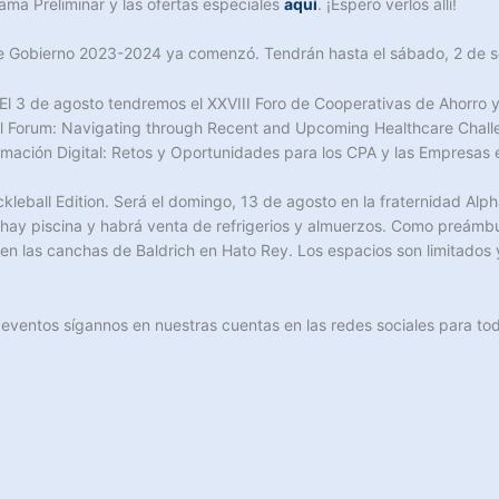
ama Preliminar y las ofertas especiales
aquí
. ¡Espero verlos allí!
de Gobierno 2023-2024 ya comenzó. Tendrán hasta el sábado, 2 de se
 3 de agosto tendremos el XXVIII Foro de Cooperativas de Ahorro y 
l Forum: Navigating through Recent and Upcoming Healthcare Challen
rmación Digital: Retos y Oportunidades para los CPA y las Empresas 
leball Edition. Será el domingo, 13 de agosto en la fraternidad Alph
r hay piscina y habrá venta de refrigerios y almuerzos. Como preámb
en las canchas de Baldrich en Hato Rey. Los espacios son limitados 
 eventos sígannos en nuestras cuentas en las redes sociales para t