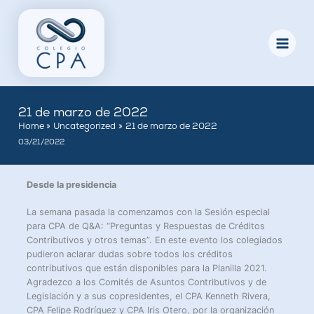
Skip
to
content
21 de marzo de 2022
Home
Uncategorized
21 de marzo de 2022
03/21/2022
Desde la presidencia
La semana pasada la comenzamos con la Sesión especial
para CPA de Q&A: “Preguntas y Respuestas de Créditos
Contributivos y otros temas”. En este evento los colegiados
pudieron aclarar dudas sobre todos los créditos
contributivos que están disponibles para la Planilla 2021.
Agradezco a los Comités de Asuntos Contributivos y de
Legislación y a sus copresidentes, el CPA Kenneth Rivera,
CPA Felipe Rodríguez y CPA Iris Otero, por la organización