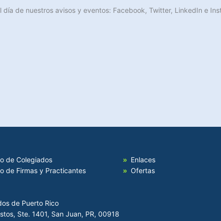
l día de nuestros avisos y eventos: Facebook, Twitter, LinkedIn e 
io de Colegiados
Enlaces
io de Firmas y Practicantes
Ofertas
dos de Puerto Rico
Hostos, Ste. 1401, San Juan, PR, 00918