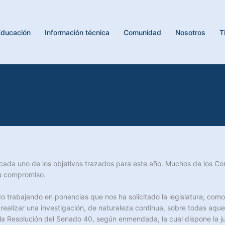
Educación
Información técnica
Comunidad
Nosotros
T
da uno de los objetivos trazados para este año. Muchos de los Com
su compromiso.
o trabajando en ponencias que nos ha solicitado la legislatura; como
ealizar una investigación, de naturaleza continua, sobre todas aquel
a Resolución del Senado 40, según enmendada, la cual dispone la ju