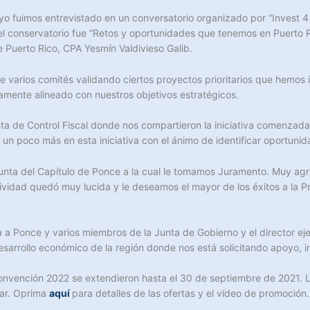
o fuimos entrevistado en un conversatorio organizado por “Invest 4 
del conservatorio fue “Retos y oportunidades que tenemos en Puerto
de Puerto Rico, CPA Yesmín Valdivieso Galib.
 varios comités validando ciertos proyectos prioritarios que hemos 
damente alineado con nuestros objetivos estratégicos.
ta de Control Fiscal donde nos compartieron la iniciativa comenzada
 un poco más en esta iniciativa con el ánimo de identificar oportun
nta del Capítulo de Ponce a la cual le tomamos Juramento. Muy agrad
vidad quedó muy lucida y le deseamos el mayor de los éxitos a la Pr
 a Ponce y varios miembros de la Junta de Gobierno y el director ej
esarrollo económico de la región donde nos está solicitando apoyo, i
Convención 2022 se extendieron hasta el 30 de septiembre de 2021. 
Mar. Oprima
aquí
para detalles de las ofertas y el vídeo de promoción.