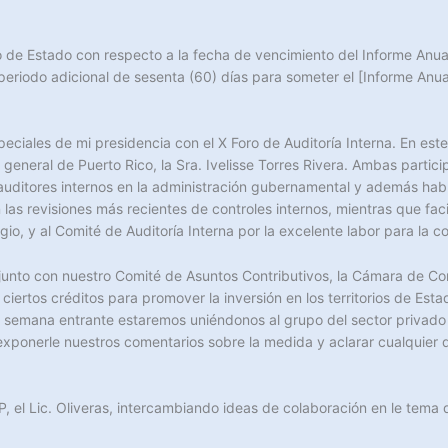
 de Estado con respecto a la fecha de vencimiento del Informe Anu
eriodo adicional de sesenta (60) días para someter el [Informe Anua
iales de mi presidencia con el X Foro de Auditoría Interna. En este 
a general de Puerto Rico, la Sra. Ivelisse Torres Rivera. Ambas part
s auditores internos en la administración gubernamental y además habl
as revisiones más recientes de controles internos, mientras que faci
o, y al Comité de Auditoría Interna por la excelente labor para la c
unto con nuestro Comité de Asuntos Contributivos, la Cámara de Come
ciertos créditos para promover la inversión en los territorios de Est
a semana entrante estaremos uniéndonos al grupo del sector privad
 exponerle nuestros comentarios sobre la medida y aclarar cualquier
, el Lic. Oliveras, intercambiando ideas de colaboración en le tema 