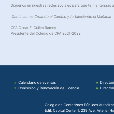
Síguenos en nuestras redes sociales para que te mantengas a
¡Continuamos Creando el Cambio y fortaleciendo el Mañana!
CPA Oscar E. Cullen Ramos
Presidente del Colegio de CPA 2021-2022
Calendario de eventos
Director
Concesión y Renovación de Licencia
Director
Colegio de Contadores Públicos Autoriza
Edif. Capital Center I, 239 Ave. Arterial 