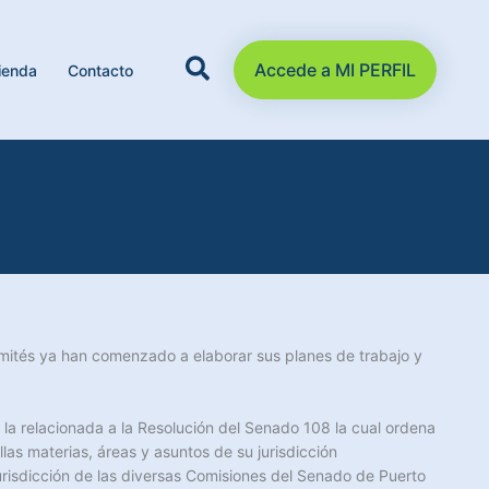
Accede a MI PERFIL
ienda
Contacto
ités ya han comenzado a elaborar sus planes de trabajo y
 la relacionada a la Resolución del Senado 108 la cual ordena
las materias, áreas y asuntos de su jurisdicción
risdicción de las diversas Comisiones del Senado de Puerto