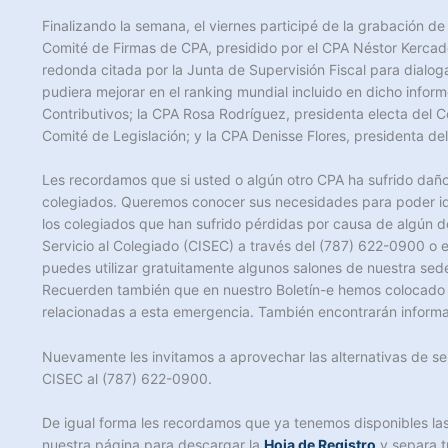
Finalizando la semana, el viernes participé de la grabación d
Comité de Firmas de CPA, presidido por el CPA Néstor Kercadó
redonda citada por la Junta de Supervisión Fiscal para dialo
pudiera mejorar en el ranking mundial incluido en dicho inf
Contributivos; la CPA Rosa Rodríguez, presidenta electa del Co
Comité de Legislación; y la CPA Denisse Flores, presidenta de
Les recordamos que si usted o algún otro CPA ha sufrido daño
colegiados. Queremos conocer sus necesidades para poder ide
los colegiados que han sufrido pérdidas por causa de algún d
Servicio al Colegiado (CISEC) a través del (787) 622-0900 o 
puedes utilizar gratuitamente algunos salones de nuestra sed
Recuerden también que en nuestro Boletín-e hemos colocado a
relacionadas a esta emergencia. También encontrarán informa
Nuevamente les invitamos a aprovechar las alternativas de s
CISEC al (787) 622-0900.
De igual forma les recordamos que ya tenemos disponibles la
nuestra página para descargar la
Hoja de Registro
y separa t