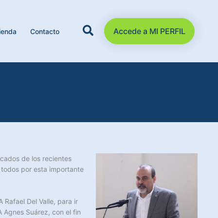
Accede a MI PERFIL
ienda
Contacto
cados de los recientes
 todos por esta importante
Rafael Del Valle, para ir
 Agnes Suárez, con el fin