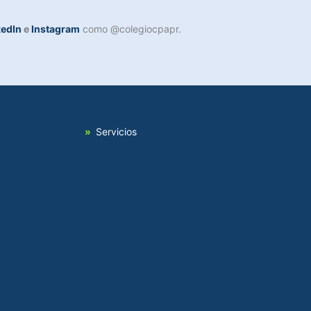
kedIn
e
Instagram
como @colegiocpapr.
Servicios