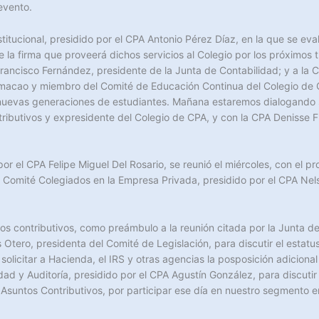
evento.
stitucional, presidido por el CPA Antonio Pérez Díaz, en la que se ev
e la firma que proveerá dichos servicios al Colegio por los próxim
ancisco Fernández, presidente de la Junta de Contabilidad; y a la 
macao y miembro del Comité de Educación Continua del Colegio de CPA
uevas generaciones de estudiantes. Mañana estaremos dialogando sob
ributivos y expresidente del Colegio de CPA, y con la CPA Denisse F
r el CPA Felipe Miguel Del Rosario, se reunió el miércoles, con el pro
l Comité Colegiados en la Empresa Privada, presidido por el CPA Nel
s contributivos, como preámbulo a la reunión citada por la Junta de
 Otero, presidenta del Comité de Legislación, para discutir el estatu
olicitar a Hacienda, el IRS y otras agencias la posposición adicional
ad y Auditoría, presidido por el CPA Agustín González, para discutir
untos Contributivos, por participar ese día en nuestro segmento e