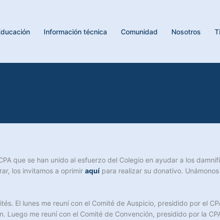
Educación
Información técnica
Comunidad
Nosotros
T
A que se han unido al esfuerzo del Colegio en ayudar a los damnifi
ar, los invitamos a oprimir
aquí
para realizar su donativo. Unámonos
. El lunes me reuní con el Comité de Auspicio, presidido por el CPA 
. Luego me reuní con el Comité de Convención, presidido por la CPA