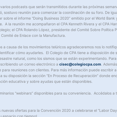
e varios podcasts que serán transmitidos durante las próximas seman
, sostuvo reunión para comenzar la coordinación de su foro. De igua
gar sobre el informe “Doing Business 2020” emitido por el World Bank
orme. A la reunión me acompañaron el CPA Kenneth Rivera y el CPA Ha
legio; el CPA Rolando López, presidente del Comité Sobre Política Pú
l Comité de Enlace con la Manufactura.
s a causa de los movimientos telúricos agradeceremos nos lo notifiq
ntificar cómo ayudarles. El Colegio de CPA tiene a disposición de 
esastre natural, como los sismos que se están experimentando. Para
escribiendo un correo electrónico a
cisec@colegiocpa.com
. Además,
e para reuniones con clientes. Para más información puede escribir a
 su disposición la sección “En Proceso de Recuperación” donde enco
ción educativa y sobre ayudas que están disponibles.
eminarios “webinars” disponibles para su conveniencia. Accédalos a
s nuevas ofertas para la Convención 2020 a celebrarse el “Labor Da
u espacio con tiempo!