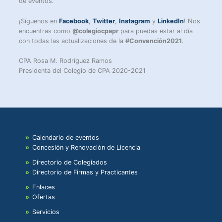
de eventos.
¡Síguenos en
Facebook
,
Twitter
,
Instagram
y
LinkedIn
! Nos
encuentras como
@colegiocpapr
para puedas estar al día
con todas las actualizaciones de la
#Convención2021
.
CPA Rosa M. Rodríguez Ramos
Presidenta del Colegio de CPA 2020-2021
Calendario de eventos
Concesión y Renovación de Licencia
Directorio de Colegiados
Directorio de Firmas y Practicantes
Enlaces
Ofertas
Servicios