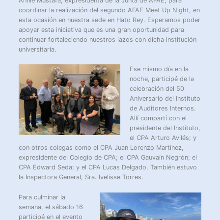
Annie Mustafá, expresidenta de la Junta de AFAE, para
coordinar la realización del segundo AFAE Meet Up Night, en
esta ocasión en nuestra sede en Hato Rey. Esperamos poder
apoyar esta iniciativa que es una gran oportunidad para
continuar fortaleciendo nuestros lazos con dicha institución
universitaria.
Ese mismo día en la
noche, participé de la
celebración del 50
Aniversario del Instituto
de Auditores Internos.
Allí compartí con el
presidente del Instituto,
el CPA Arturo Avilés; y
con otros colegas como el CPA Juan Lorenzo Martínez,
expresidente del Colegio de CPA; el CPA Gauvaín Negrón; el
CPA Edward Seda; y el CPA Lucas Delgado. También estuvo
la Inspectora General, Sra. Ivelisse Torres.
Para culminar la
semana, el sábado 16
participé en el evento